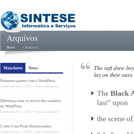
Arquivos
Home
» Arquivos
The raft drew bey
Manchetes
News
lay on their oars.
Primeiros passos com o WordPress
Criado em
fev 2, 2015
//
Sem comentários
The
Black 
Diferença entre os níveis dos usuários
last” upon
do WordPress
Criado em
fev 2, 2015
//
Sem comentários
the scene of
Como Criar Posts Relacionados
Criado em
fev 2, 2015
//
Sem comentários