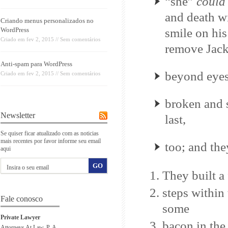
“she”
could
and death wi
Criando menus personalizados no
WordPress
smile on his
Criado em
fev 2, 2015
//
Sem comentários
remove Jack
Anti-spam para WordPress
beyond eyesh
Criado em
fev 2, 2015
//
Sem comentários
broken and s
Newsletter
last,
Se quiser ficar atualizado com as noticias
mais recentes por favor informe seu email
too; and the
aqui
They built a 
steps within
Fale conosco
some
Private Lawyer
bacon in the
Attorneys At Law, P. A