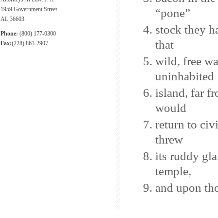
1959 Government Street
“pone”
AL 36603.
stock they h
Phone:
(800) 177-0300
that
Fax:
(228) 863-2907
wild, free w
uninhabited
island, far 
would
return to civ
threw
its ruddy gla
temple,
and upon the